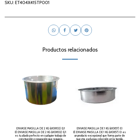
SKU:
ET404X415TP001
Productos relacionados
ENVASE MASILLA DE 2 KG (610X102) E/I
ENVASE MASILLA DE 1 KG (610X57) EI
El ENVASE MASILLA DE 2 KG (610X102) E/I
El ENVASE MASILLA DE 1 KG (610X57) EI es
es tu aliado perfecto en cualquier trabajo de
un producto excepcional que forma parte de
construcción o reparación que requiera
nuestra exclusiva colección en la tienda